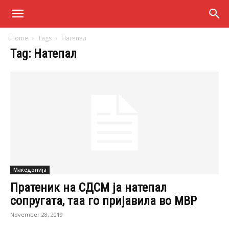
Home
Tags
Натепал
Tag: Натепал
Македонија
Пратеник на СДСМ ја натепал
сопругата, таа го пријавила во МВР
November 28, 2019