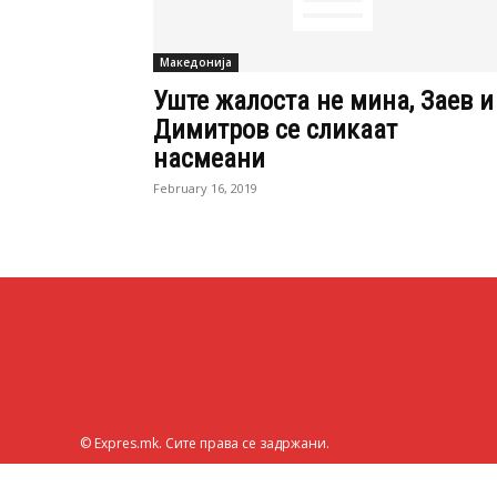
Македонија
Уште жалоста не мина, Заев и
Димитров се сликаат
насмеани
February 16, 2019
© Expres.mk. Сите права се задржани.