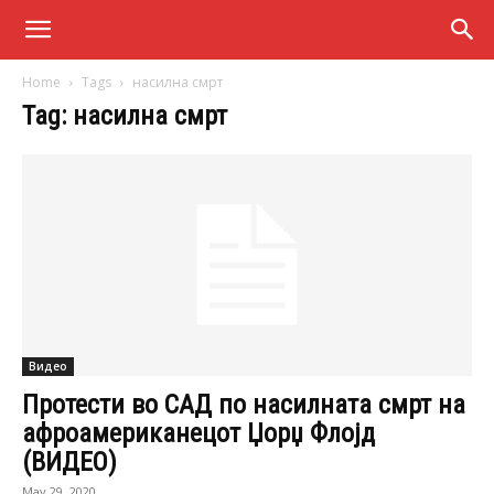
Home
Tags
насилна смрт
Tag: насилна смрт
Видео
Протести во САД по насилната смрт на
афроамериканецот Џорџ Флојд
(ВИДЕО)
May 29, 2020