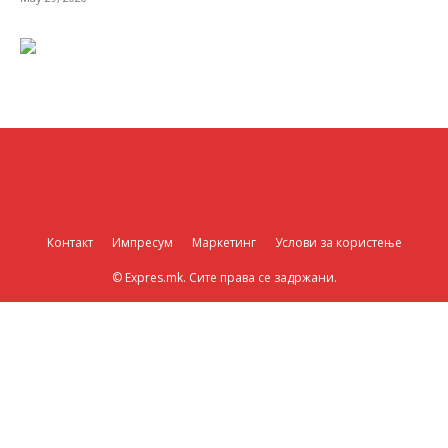
Контакт
Импресум
Маркетинг
Услови за користење
© Expres.mk. Сите права се задржани.