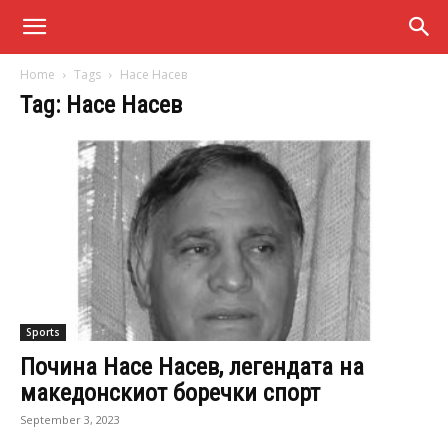
Home
Tags
Насе Насев
Tag: Насе Насев
Sports
Почина Насе Насев, легендата на
македонскиот боречки спорт
September 3, 2023