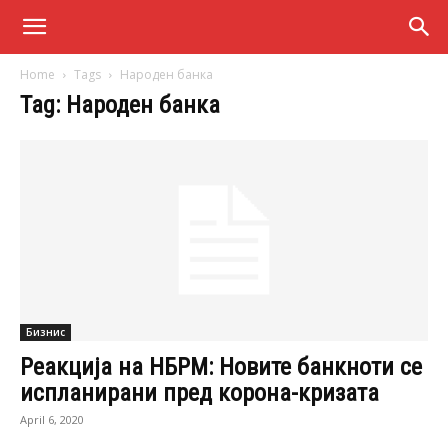
Home
Tags
Народен банка
Tag: Народен банка
Бизнис
Реакција на НБРМ: Новите банкноти се
испланирани пред корона-кризата
April 6, 2020