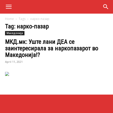
Home
Tags
нарко-пазар
Tag: нарко-пазар
Македонија
МКД.мк: Уште лани ДЕА се
заинтересирала за наркопазарот во
Македонија!?
April 11, 2021