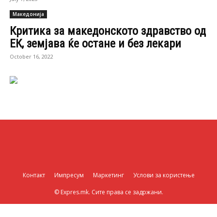
Македонија
Критика за македонското здравство од
ЕК, земјава ќе остане и без лекари
October 16, 2022
Контакт
Импресум
Маркетинг
Услови за користење
© Expres.mk. Сите права се задржани.