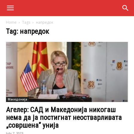
Home
Tags
напредок
Tag: напредок
Македонија
Агелер: САД и Македонија никогаш
нема да ја постигнат неостварливата
„совршена“ унија
July 7, 2023