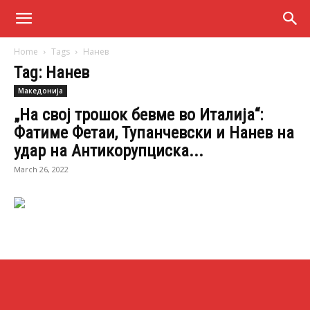
Home
Tags
Нанев
Tag: Нанев
Македонија
„На свој трошок бевме во Италија“:
Фатиме Фетаи, Тупанчевски и Нанев на
удар на Антикорупциска...
March 26, 2022