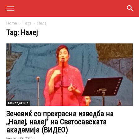
Home
Tags
Налеј
Tag: Налеј
Македонија
Зечевиќ со прекрасна изведба на
,,Налеј, налеј” на Светосавската
академија (ВИДЕО)
January 28, 2024