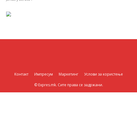
Контакт
Импресум
Маркетинг
Услови за користење
© Expres.mk. Сите права се задржани.