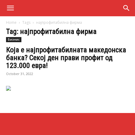
Home
Tags
најпрофитабилна фирма
Tag: најпрофитабилна фирма
Бизнис
Која е најпрофитабилната македонска
банка? Секој ден прави профит од
123.000 евра!
October 31, 2022