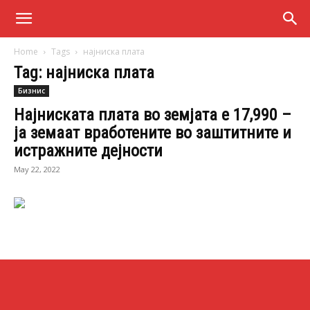
Home
Tags
најниска плата
Tag: најниска плата
Бизнис
Најниската плата во земјата е 17,990 –
ја земаат вработените во заштитните и
истражните дејности
May 22, 2022