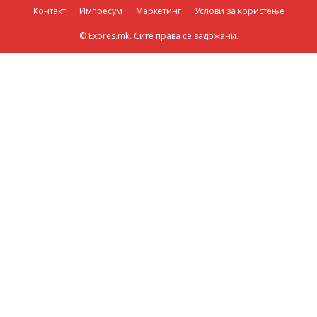
Контакт
Импресум
Маркетинг
Услови за користење
© Expres.mk. Сите права се задржани.