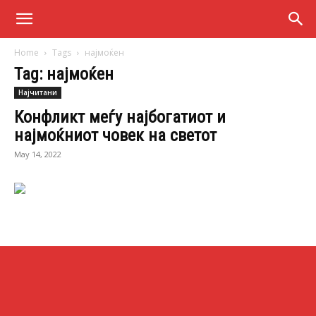
Home
Tags
најмоќен
Tag: најмоќен
Најчитани
Конфликт меѓу најбогатиот и
најмоќниот човек на светот
May 14, 2022