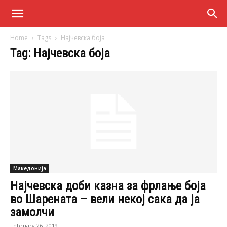
Home
Tags
Најчевска боја
Tag: Најчевска боја
Македонија
Најчевска доби казна за фрлање боја
во Шарената – вели некој сака да ја
замолчи
February 26, 2019