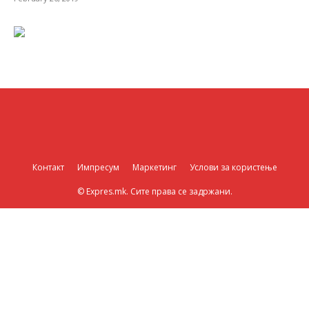
Контакт
Импресум
Маркетинг
Услови за користење
© Expres.mk. Сите права се задржани.