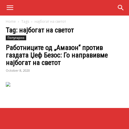
Home
Tags
најбогат на светот
Tag: најбогат на светот
Популарно
Работниците од „Амазон“ против
газдата Џеф Безос: Го направивме
најбогат на светот
October 8, 2020