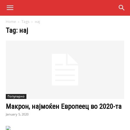
Home
Tags
нај
Tag: нај
Популарно
Макрон, најмоќен Европеец во 2020-та
January 5, 2020