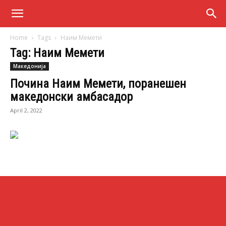
Home
Tags
Наим Мемети
Tag: Наим Мемети
Македонија
Почина Наим Мемети, поранешен
македонски амбасадор
April 2, 2022