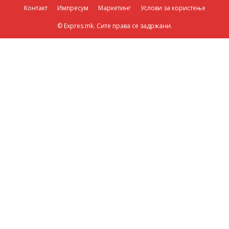
Контакт
Импресум
Маркетинг
Услови за користење
© Expres.mk. Сите права се задржани.