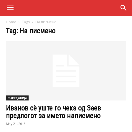
Home
Tags
На писмено
Tag: На писмено
Македонија
Иванов сè уште го чека од Заев
предлогот за името написмено
May 21, 2018