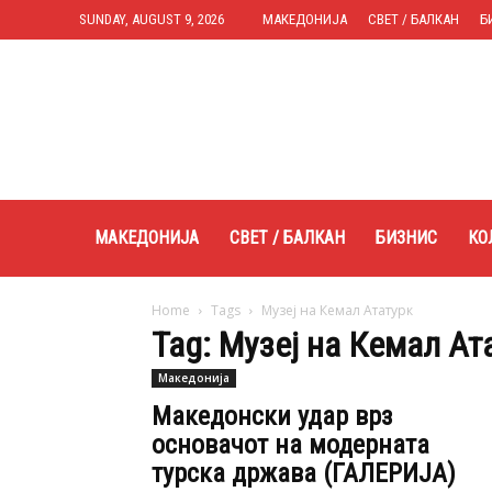
SUNDAY, AUGUST 9, 2026
МАКЕДОНИЈА
СВЕТ / БАЛКАН
Б
Expres.mk
МАКЕДОНИЈА
СВЕТ / БАЛКАН
БИЗНИС
КО
Home
Tags
Музеј на Кемал Ататурк
Tag: Музеј на Кемал Ат
Македонија
Македонски удар врз
основачот на модерната
турска држава (ГАЛЕРИЈА)