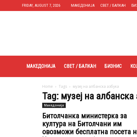
FRIDAY, AUGUST 7, 2026
МАКЕДОНИЈА
СВЕТ / БАЛКАН
БИ
Expres.mk
МАКЕДОНИЈА
СВЕТ / БАЛКАН
БИЗНИС
КО
Home
Tags
музеј на албанска азбука
Tag: музеј на албанска
Македонија
Битолчанка министерка за
култура на Битолчани им
овозможи бесплатна посета н