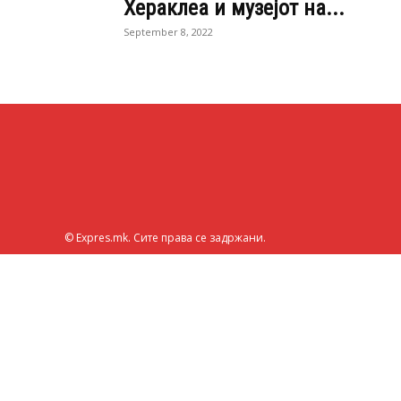
Хераклеа и музејот на...
September 8, 2022
© Expres.mk. Сите права се задржани.