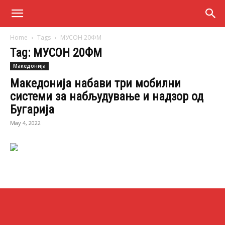
Home
Tags
МУСОН 20ФМ
Tag: МУСОН 20ФМ
Македонија
Македонија набави три мобилни
системи за набљудување и надзор од
Бугарија
May 4, 2022