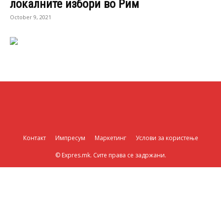
локалните избори во Рим
October 9, 2021
Контакт
Импресум
Маркетинг
Услови за користење
© Expres.mk. Сите права се задржани.