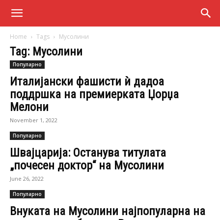
Home
Tags
Мусолини
Tag: Мусолини
Популарно
Италијански фашисти ѝ дадоа
поддршка на премиерката Џорџа
Мелони
November 1, 2022
Популарно
Швајцарија: Останува титулата
„почесен доктор“ на Мусолини
June 26, 2022
Популарно
Внуката на Мусолини најпопуларна на