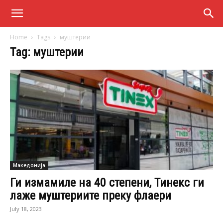
Home
Tags
муштерии
Tag: муштерии
Македонија
Ги измамиле на 40 степени, Тинекс ги
лаже муштериите преку флаери
July 18, 2023