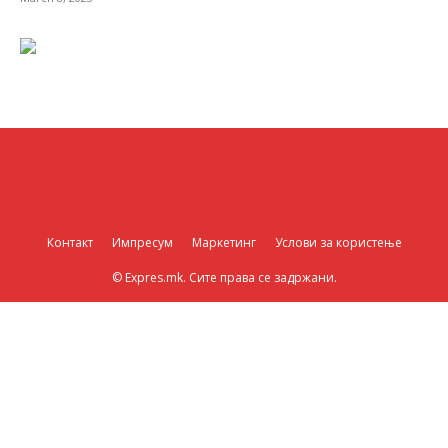
Контакт
Импресум
Маркетинг
Услови за користење
© Expres.mk. Сите права се задржани.