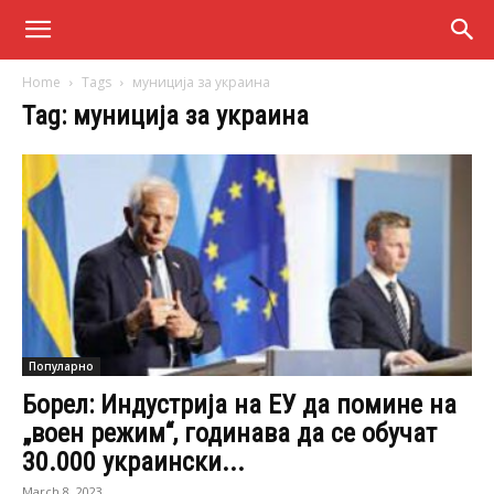
Home
Tags
муниција за украина
Tag: муниција за украина
Популарно
Борел: Индустрија на ЕУ да помине на
„воен режим“, годинава да се обучат
30.000 украински...
March 8, 2023