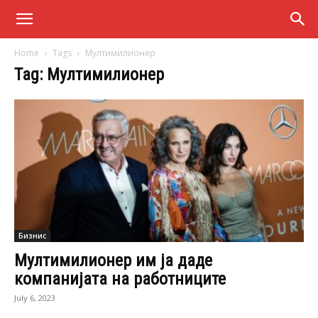
Home
Tags
Мултимилионер
Tag: Мултимилионер
Бизнис
Мултимилионер им ја даде
компанијата на работниците
July 6, 2023