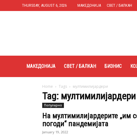
THURSDAY, AUGUST 6, 2026
МАКЕДОНИЈА
СВЕТ / БАЛКАН
Expres.mk
МАКЕДОНИЈА
СВЕТ / БАЛКАН
БИЗНИС
КО
Home
Tags
мултимилијардери
Tag: мултимилијардери
Популарно
На мултимилијардерите „им с
погоди“ пандемијата
January 19, 2022