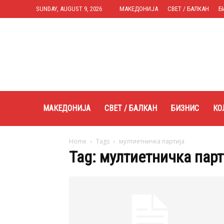
SUNDAY, AUGUST 9, 2026
МАКЕДОНИЈА
СВЕТ / БАЛКАН
Б
Expres.mk
МАКЕДОНИЈА
СВЕТ / БАЛКАН
БИЗНИС
КО
Home
Tags
мултиетничка партија
Tag: мултиетничка парт