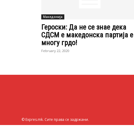
Македонија
Героски: Да не се знае дека
СДСМ е македонска партија е
многу грдо!
February 22, 2020
© Expres.mk. Сите права се задржани.