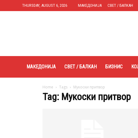
THURSDAY, AUGUST 6, 2026
МАКЕДОНИЈА
СВЕТ / БАЛКАН
Expres.mk
МАКЕДОНИЈА
СВЕТ / БАЛКАН
БИЗНИС
КО
Home
Tags
Мукоски притвор
Tag: Мукоски притвор