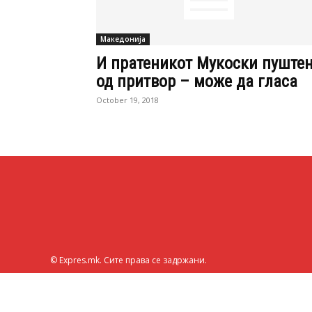
Македонија
И пратеникот Мукоски пуште
од притвор – може да гласа
October 19, 2018
© Expres.mk. Сите права се задржани.