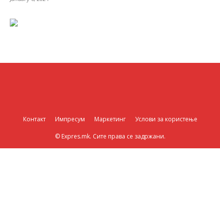
Контакт
Импресум
Маркетинг
Услови за користење
© Expres.mk. Сите права се задржани.