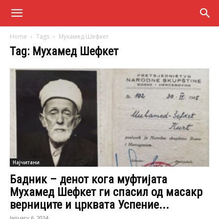
Home
Tags
Мухамед Шефкет
Tag: Мухамед Шефкет
Најчитани
Бадник – денот кога муфтијата
Мухамед Шефкет ги спасил од масакр
верниците и црквата Успение...
January 6, 2024