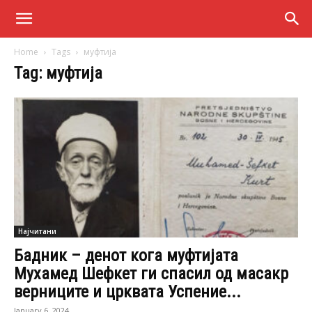
Home
Tags
муфтија
Tag: муфтија
Најчитани
Бадник – денот кога муфтијата
Мухамед Шефкет ги спасил од масакр
верниците и црквата Успение...
January 6, 2024