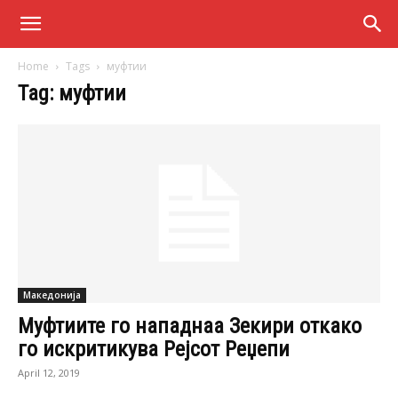
Home
Tags
муфтии
Tag: муфтии
Македонија
Муфтиите го нападнаа Зекири откако
го искритикува Рејсот Реџепи
April 12, 2019