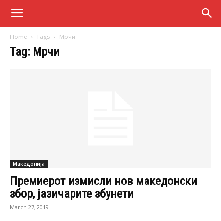
Home
Tags
Мрчи
Tag: Мрчи
Македонија
Премиерот измисли нов македонски
збор, јазичарите збунети
March 27, 2019