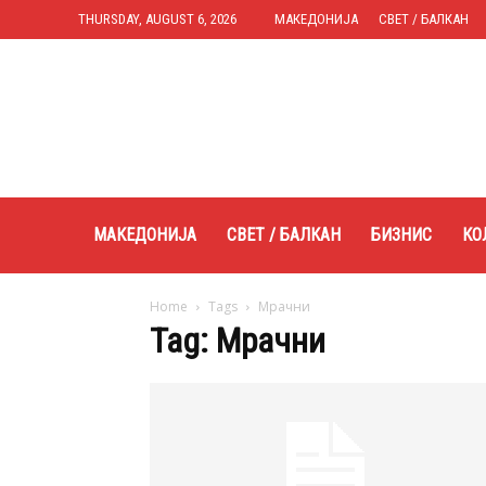
THURSDAY, AUGUST 6, 2026
МАКЕДОНИЈА
СВЕТ / БАЛКАН
Expres.mk
МАКЕДОНИЈА
СВЕТ / БАЛКАН
БИЗНИС
КО
Home
Tags
Мрачни
Tag: Мрачни