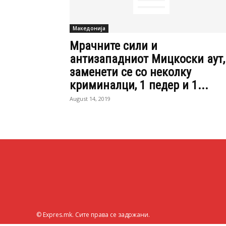
Македонија
Мрачните сили и
антизападниот Мицкоски аут,
заменети се со неколку
криминалци, 1 педер и 1...
August 14, 2019
© Expres.mk. Сите права се задржани.