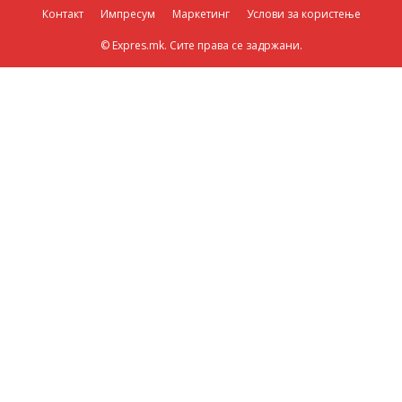
Контакт
Импресум
Маркетинг
Услови за користење
© Expres.mk. Сите права се задржани.