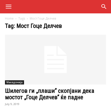
Home
Tags
Мост Гоце Делчев
Tag: Мост Гоце Делчев
Македонија
Шилегов ги „плаши“ скопјани дека
мостот „Гоце Делчев“ ќе падне
July 9, 2019