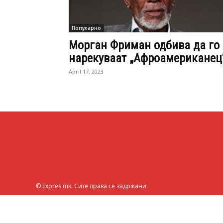
Популарно
Морган Фриман одбива да го
нарекуваат „Афроамериканец
April 17, 2023
© Expres.mk. Сите права се задржани.