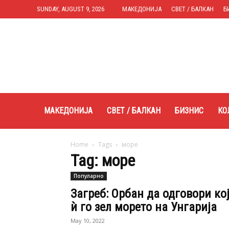
SUNDAY, AUGUST 9, 2026
МАКЕДОНИЈА
СВЕТ / БАЛКАН
Б
Expres.mk
МАКЕДОНИЈА
СВЕТ / БАЛКАН
БИЗНИС
КО
Home
Tags
море
Tag: море
Популарно
Загреб: Орбан да одговори ко
ѝ го зел морето на Унгарија
May 10, 2022