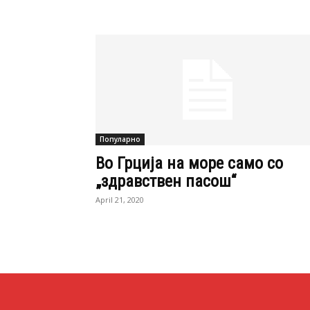
Популарно
Во Грција на море само со
„здравствен пасош“
April 21, 2020