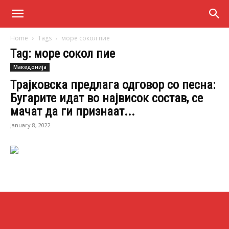
Home
Tags
море сокол пие
Tag: море сокол пие
Македонија
Трајковска предлага одговор со песна:
Бугарите идат во највисок состав, се
мачат да ги признаат...
January 8, 2022