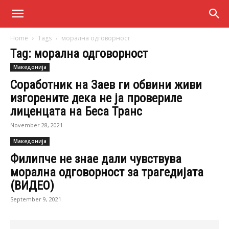
Home
Tags
морална одговорност
Tag: морална одговорност
Македонија
Соработник на Заев ги обвини живи
изгорените дека не ја провериле
лиценцата на Беса Транс
November 28, 2021
Македонија
Филипче не знае дали чувствува
морална одговорност за трагедијата
(ВИДЕО)
September 9, 2021