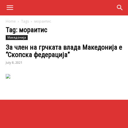
Home
Tags
мораитис
Tag: мораитис
Македонија
За член на грчката влада Македонија е
“Скопска федерација”
July 8, 2021