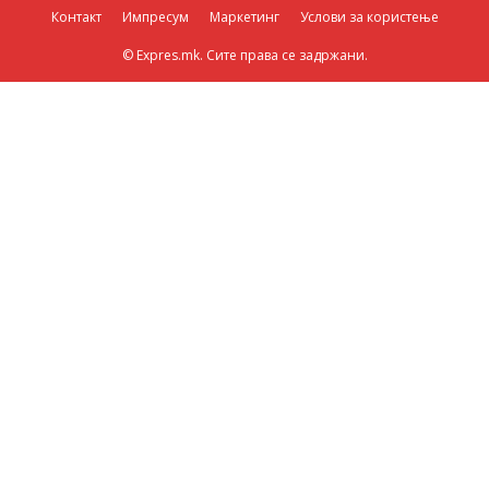
Контакт
Импресум
Маркетинг
Услови за користење
© Expres.mk. Сите права се задржани.