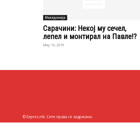
Македонија
Сарачини: Некој му сечел,
лепел и монтирал на Павле!?
May 16, 2019
© Expres.mk. Сите права се задржани.