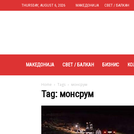
THURSDAY, AUGUST 6, 2026
МАКЕДОНИЈА
СВЕТ / БАЛКАН
Expres.mk
МАКЕДОНИЈА
СВЕТ / БАЛКАН
БИЗНИС
КО
Home
Tags
монсрум
Tag: монсрум