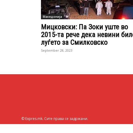
Македонија
Мицковски: Па Зоки уште во
2015-та рече дека невини бил
луѓето за Смилковско
September 28, 2023
© Expres.mk. Сите права се задржани.