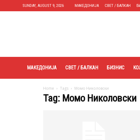
SUNDAY, AUGUST 9, 2026
МАКЕДОНИЈА
СВЕТ / БАЛКАН
Б
Expres.mk
МАКЕДОНИЈА
СВЕТ / БАЛКАН
БИЗНИС
КО
Home
Tags
Момо Николовски
Tag: Момо Николовски