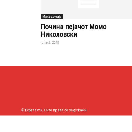
Македонија
Почина пејачот Момо
Николовски
June 3, 2019
© Expres.mk. Сите права се задржани.