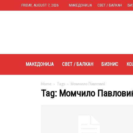
FRIDAY, AUGUST 7, 2026
МАКЕДОНИЈА
СВЕТ / БАЛКАН
БИ
Expres.mk
МАКЕДОНИЈА
СВЕТ / БАЛКАН
БИЗНИС
КО
Home
Tags
Момчило Павловиќ
Tag: Момчило Павлови