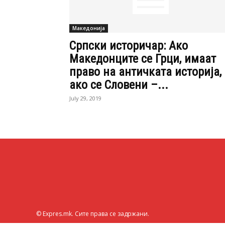
Македонија
Српски историчар: Ако
Македонците се Грци, имаат
право на античката историја,
ако се Словени –...
July 29, 2019
© Expres.mk. Сите права се задржани.