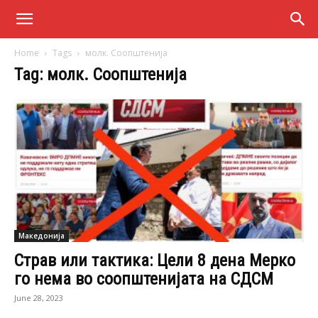
Home
Tags
молк. Соопштенија
Tag: молк. Соопштенија
Македонија
Страв или тактика: Цели 8 дена Мерко
го нема во соопштенијата на СДСМ
June 28, 2023