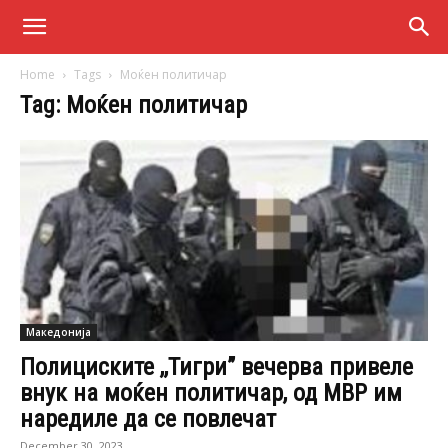
Home
Tags
Моќен политичар
Tag: Моќен политичар
Македонија
Полициските ,,Тигри” вечерва привеле
внук на моќен политичар, од МВР им
наредиле да се повлечат
December 30, 2023