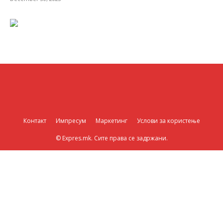
Контакт
Импресум
Маркетинг
Услови за користење
© Expres.mk. Сите права се задржани.