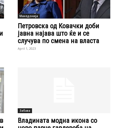
Македонија
Петровска од Ковачки доби
и
јавна најава што ќе и се
случува по смена на власта
April 1, 2023
Забава
в
Владината модна икона со