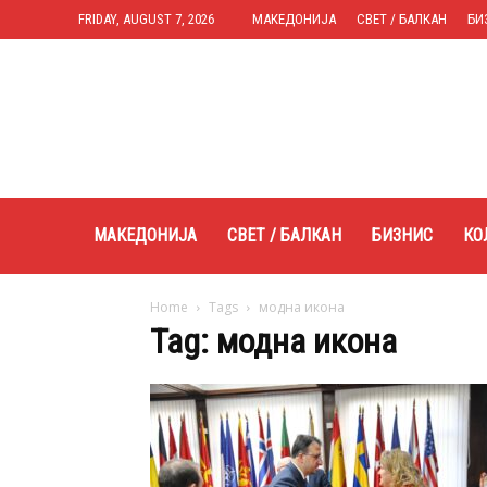
FRIDAY, AUGUST 7, 2026
МАКЕДОНИЈА
СВЕТ / БАЛКАН
БИ
Expres.mk
МАКЕДОНИЈА
СВЕТ / БАЛКАН
БИЗНИС
КО
Home
Tags
модна икона
Tag: модна икона