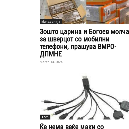
Македонија
Зошто царина и Богоев молча
за шверцот со мобилни
телефони, прашува ВМРО-
ДПМНЕ
March 14, 2024
Tech
Ќе нема веќе маки со