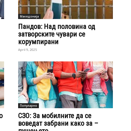
Македонија
Пандов: Над половина од
затворските чувари се
корумпирани
April 9, 2025
Популарно
о
СЗО: За мобилните да се
воведат забрани како за –