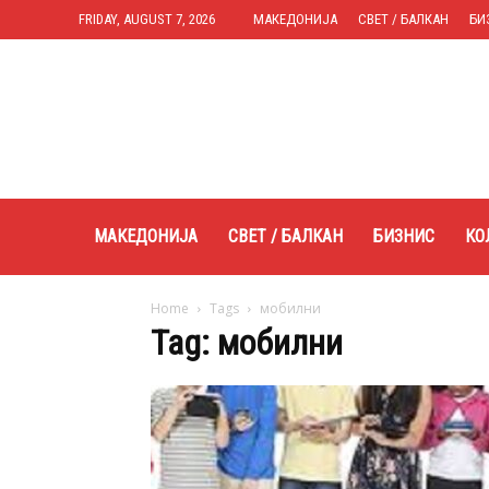
FRIDAY, AUGUST 7, 2026
МАКЕДОНИЈА
СВЕТ / БАЛКАН
БИ
Expres.mk
МАКЕДОНИЈА
СВЕТ / БАЛКАН
БИЗНИС
КО
Home
Tags
мобилни
Tag: мобилни