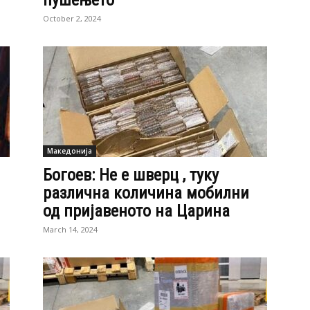
пушењето
October 2, 2024
Македонија
Богоев: Не е шверц , туку
различна количина мобилни
од пријавеното на Царина
March 14, 2024