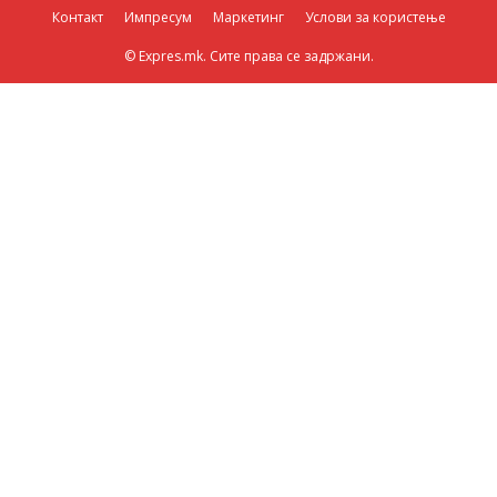
Контакт
Импресум
Маркетинг
Услови за користење
© Expres.mk. Сите права се задржани.