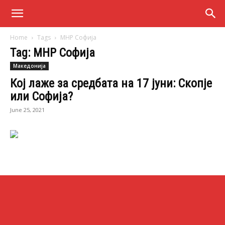
Home
Tags
МНР Софија
Tag: МНР Софија
Македонија
Кој лаже за средбата на 17 јуни: Скопје
или Софија?
June 25, 2021