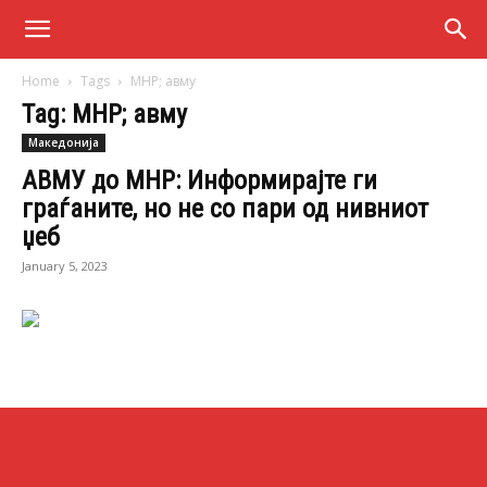
Home
Tags
МНР; авму
Tag: МНР; авму
Македонија
АВМУ до МНР: Информирајте ги
граѓаните, но не со пари од нивниот
џеб
January 5, 2023