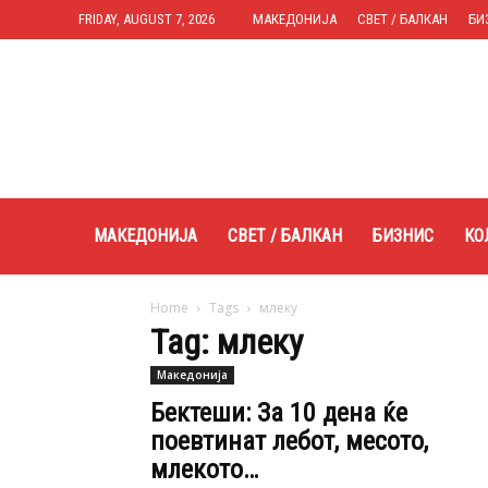
FRIDAY, AUGUST 7, 2026
МАКЕДОНИЈА
СВЕТ / БАЛКАН
БИ
Expres.mk
МАКЕДОНИЈА
СВЕТ / БАЛКАН
БИЗНИС
КО
Home
Tags
млеку
Tag: млеку
Македонија
Бектеши: За 10 дена ќе
поевтинат лебот, месото,
млекото…